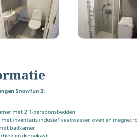
ormatie
ingen Snowfun 3:
46m2
amer met 2 1-persoonsbedden
 met inventaris inclusief vaatwasser, oven en magnetr
 met badkamer
smachine en droogkast