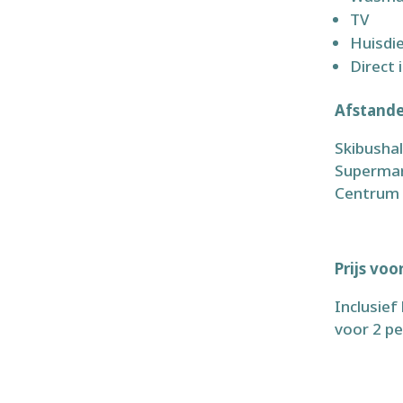
TV
Huisdi
Dire
Afstande
Skibusha
Superma
Centrum
Prijs vo
Inclusief
voor 2 pe