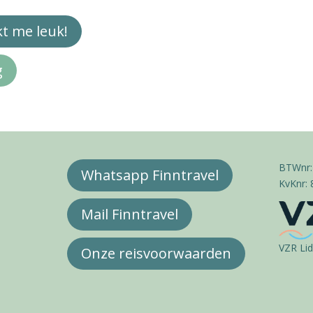
jkt me leuk!
g
BTWnr:
Whatsapp Finntravel
KvKnr:
Mail Finntravel
VZR Lid
Onze reisvoorwaarden