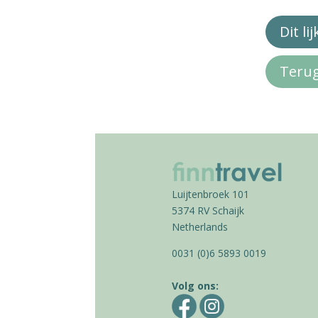
Dit li
Teru
Luijtenbroek 101
5374 RV Schaijk
Netherlands
0031 (0)6 5893 0019
Volg ons: