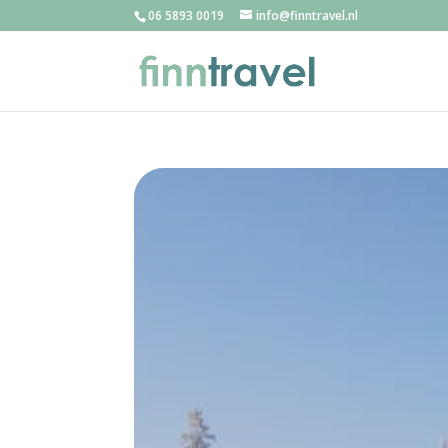
06 5893 0019
info@finntravel.nl