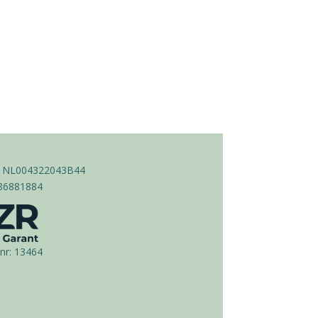
 NL004322043B44
 86881884
nr:
13464