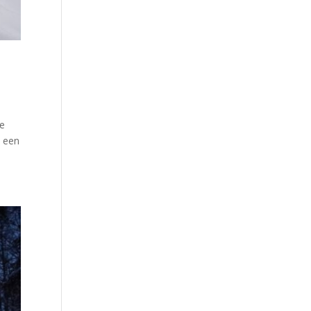
ie
n een