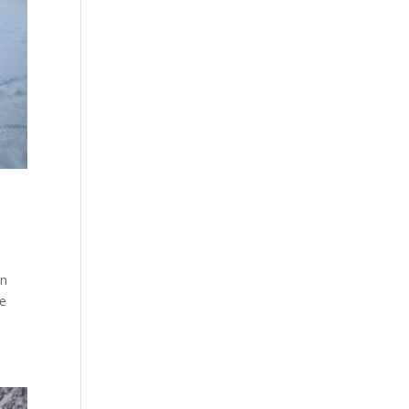
en
ze