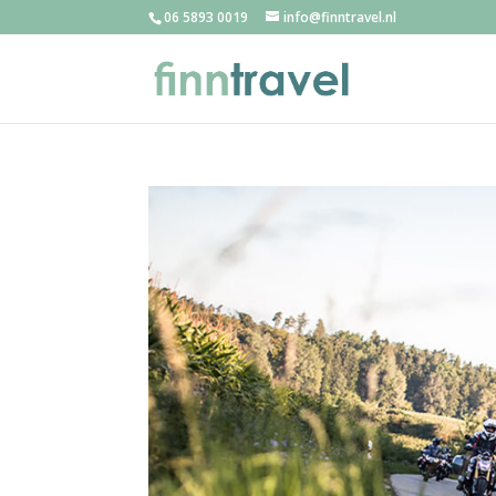
06 5893 0019
info@finntravel.nl