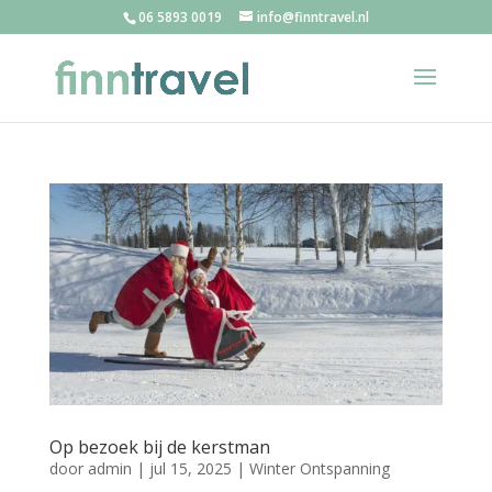
06 5893 0019
info@finntravel.nl
Op bezoek bij de kerstman
door
admin
|
jul 15, 2025
|
Winter Ontspanning