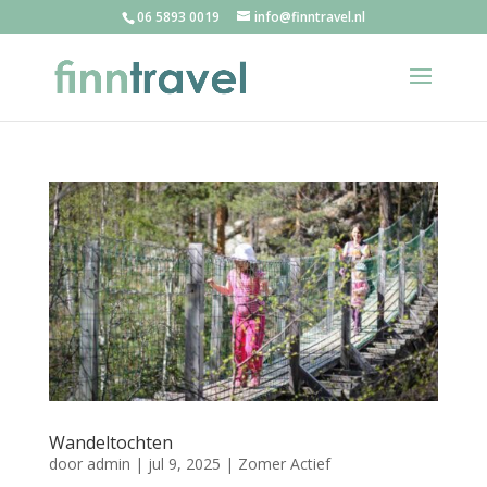
06 5893 0019
info@finntravel.nl
Wandeltochten
door
admin
|
jul 9, 2025
|
Zomer Actief